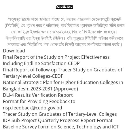
শোক সংবাদ
অত্যন্ত দুঃখের সাথে জানানো যাচ্ছে যে, কলেজ এডুকেশন ডেভেলপমেন্ট প্রজেক্ট
(সিইডিপি) এর প্রথম প্রকল্প পরিচালক, অর্থ বিভাগের প্রাক্তন অতিরিক্ত সচিব জনাব
মো. জাহিদুল ইসলাম অদ্য ১৭/০১/২০২২ খ্রি. তারিখ ইন্তেকাল করেছেন।
ইন্নালিল্লাহি ওয়া ইন্না ইলাইহি রজিউন। তাঁর মৃত্যুতে সিইডিপি পরিবার গভীরভাবে
শোকাহত এবং সিইডিপি’র পক্ষ থেকে তাঁর বিদেহী আত্নার মাগফিরাত কামনা করছি।
Download
Final Report of the Study on Project Effectiveness
Including Endline Satisfaction-CEDP
Final Report of Follow-up Tracer Study on Graduates of
Tertiary-level Colleges-CEDP
National Strategic Plan for Higher Education Colleges in
Bangladesh: 2023-2031 (Approved)
DLI-4 Results Verification Report
Format for Providing Feedback to
nsp.feedback@cedp.gov.bd
Tracer Study on Graduates of Tertiary-Level Colleges
IDP Sub-Project Quarterly Progress Report Format
Baseline Survey Form on Science, Technology and ICT